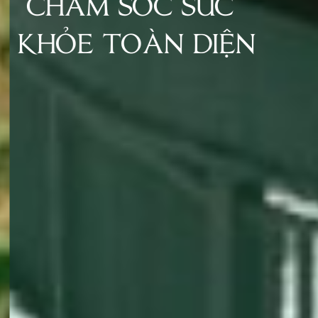
CHĂM SÓC SỨC
KHỎE TOÀN DIỆN