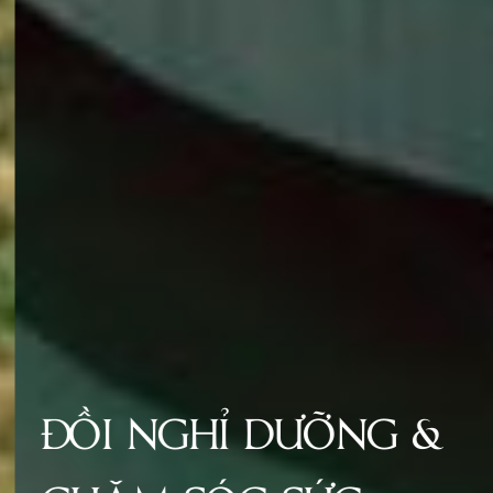
ĐỒI NGHỈ DƯỠNG &