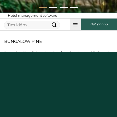
Hotel management software
Đặt phòng
BUNGALOW PINE
Bungalow Pine là lựa chọn lý tưởng cho các cặp đôi
đang tìm
kiếm không gian nghỉ dưỡng riêng tư giữa thiên nhiên thanh
bình.
Lấy cảm hứng từ rừng thông, căn phòng mang hơi thở mộc
mạc, ấm cúng nhưng vẫn đầy đủ tiện nghi hiện đại. Nội thất gỗ
thông tự nhiên tạo nên cảm giác gần gũi và thư thái, trong khi
khung cửa kính lớn mở ra tầm nhìn xanh mát của đồi thông,
mang ánh sáng và gió trời len lỏi vào từng góc nhỏ.
(Có áp dụng phụ thu cuối tuần, cao điểm và Lễ Tết).